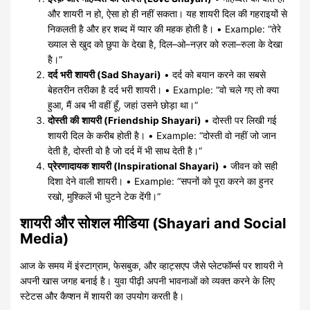
और
शायरी
न
हो
,
ऐसा
हो
ही
नहीं
सकता।
यह
शायरी
दिल
की
गहराइयों
से
निकलती
है
और
हर
शब्द
में
प्यार
की
महक
होती
है।
• Example: “
तेरे
ख्याल
से
खुद
को
छुपा
के
देखा
है
,
दिल
–
ओ
–
नज़र
को
रुला
–
रुला
के
देखा
है।
“
दर्द
भरी
शायरी
(Sad Shayari)
•
दर्द
को
बयान
करने
का
सबसे
बेहतरीन
तरीका
है
दर्द
भरी
शायरी।
• Example: “
वो
चले
गए
तो
क्या
हुआ
,
मैं
अब
भी
वहीं
हूँ
,
जहां
उसने
छोड़ा
था।
“
दोस्ती
की
शायरी
(Friendship Shayari)
•
दोस्ती
पर
लिखी
गई
शायरी
दिल
के
करीब
होती
है।
• Example: “
दोस्ती
वो
नहीं
जो
जान
देती
है
,
दोस्ती
वो
है
जो
दर्द
में
भी
साथ
देती
है।
“
प्रेरणादायक
शायरी
(Inspirational Shayari)
•
जीवन
को
सही
दिशा
देने
वाली
शायरी।
• Example: “
सपनों
को
पूरा
करने
का
हुनर
रखो
,
मुश्किलें
भी
घुटने
टेक
देंगी।
“
शायरी
और
सोशल
मीडिया
(Shayari and Social
Media)
आज
के
समय
में
इंस्टाग्राम
,
फेसबुक
,
और
व्हाट्सएप
जैसे
प्लेटफॉर्म्स
पर
शायरी
ने
अपनी
खास
जगह
बनाई
है।
युवा
पीढ़ी
अपनी
भावनाओं
को
व्यक्त
करने
के
लिए
स्टेटस
और
कैप्शन
में
शायरी
का
उपयोग
करती
है।